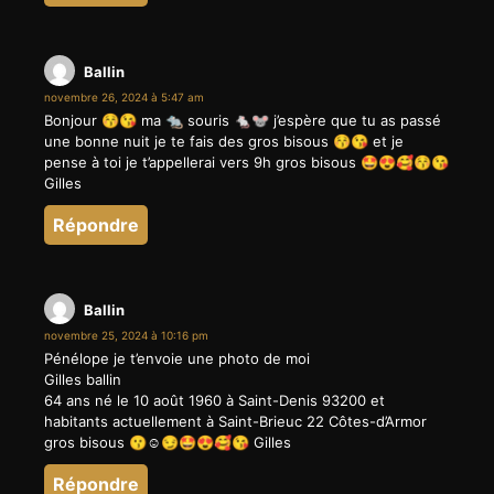
Ballin
novembre 26, 2024 à 5:47 am
Bonjour 😚😘 ma 🐀 souris 🐁🐭 j’espère que tu as passé
une bonne nuit je te fais des gros bisous 😚😘 et je
pense à toi je t’appellerai vers 9h gros bisous 🤩😍🥰😚😘
Gilles
Répondre
Ballin
novembre 25, 2024 à 10:16 pm
Pénélope je t’envoie une photo de moi
Gilles ballin
64 ans né le 10 août 1960 à Saint-Denis 93200 et
habitants actuellement à Saint-Brieuc 22 Côtes-d’Armor
gros bisous 😗☺️😏🤩😍🥰😘 Gilles
Répondre