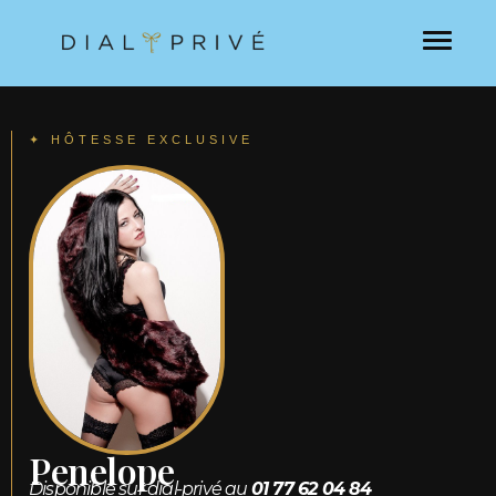
✦ HÔTESSE EXCLUSIVE
Penelope
Disponible sur dial-privé au
01 77 62 04 84