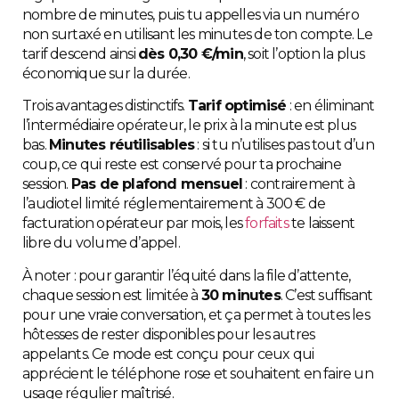
nombre de minutes, puis tu appelles via un numéro
non surtaxé en utilisant les minutes de ton compte. Le
tarif descend ainsi
dès 0,30 €/min
, soit l’option la plus
économique sur la durée.
Trois avantages distinctifs.
Tarif optimisé
: en éliminant
l’intermédiaire opérateur, le prix à la minute est plus
bas.
Minutes réutilisables
: si tu n’utilises pas tout d’un
coup, ce qui reste est conservé pour ta prochaine
session.
Pas de plafond mensuel
: contrairement à
l’audiotel limité réglementairement à 300 € de
facturation opérateur par mois, les
forfaits
te laissent
libre du volume d’appel.
À noter : pour garantir l’équité dans la file d’attente,
chaque session est limitée à
30 minutes
. C’est suffisant
pour une vraie conversation, et ça permet à toutes les
hôtesses de rester disponibles pour les autres
appelants. Ce mode est conçu pour ceux qui
apprécient le téléphone rose et souhaitent en faire un
usage régulier maîtrisé.