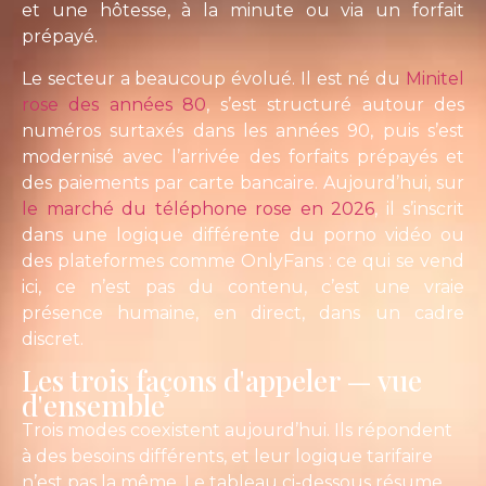
et une hôtesse, à la minute ou via un forfait
prépayé.
Le secteur a beaucoup évolué. Il est né du
Minitel
rose des années 80
, s’est structuré autour des
numéros surtaxés dans les années 90, puis s’est
modernisé avec l’arrivée des forfaits prépayés et
des paiements par carte bancaire. Aujourd’hui, sur
le marché du téléphone rose en 2026
, il s’inscrit
dans une logique différente du porno vidéo ou
des plateformes comme OnlyFans : ce qui se vend
ici, ce n’est pas du contenu, c’est une vraie
présence humaine, en direct, dans un cadre
discret.
Les trois façons d'appeler — vue
d'ensemble
Trois modes coexistent aujourd’hui. Ils répondent
à des besoins différents, et leur logique tarifaire
n’est pas la même. Le tableau ci-dessous résume