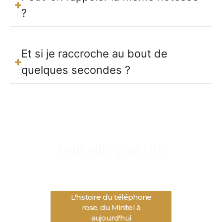
?
Et si je raccroche au bout de
quelques secondes ?
Pour aller plus loin
Si tu veux comprendre d’où vient ce métier et où il en
est aujourd’hui, deux lectures complètent cette page :
L'histoire du téléphone
rose, du Minitel à
aujourd'hui