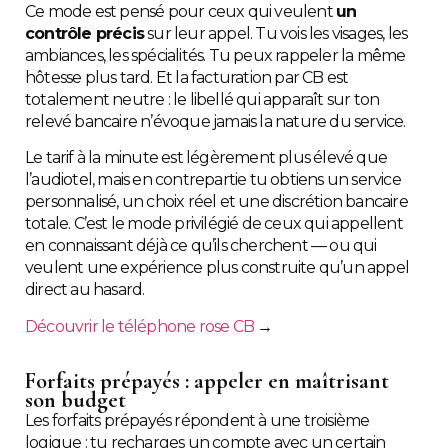
Ce mode est pensé pour ceux qui veulent
un
contrôle précis
sur leur appel. Tu vois les visages, les
ambiances, les spécialités. Tu peux rappeler la même
hôtesse plus tard. Et la facturation par CB est
totalement neutre : le libellé qui apparaît sur ton
relevé bancaire n’évoque jamais la nature du service.
Le tarif à la minute est légèrement plus élevé que
l’audiotel, mais en contrepartie tu obtiens un service
personnalisé, un choix réel et une discrétion bancaire
totale. C’est le mode privilégié de ceux qui appellent
en connaissant déjà ce qu’ils cherchent — ou qui
veulent une expérience plus construite qu’un appel
direct au hasard.
Découvrir le téléphone rose CB
→
Forfaits prépayés : appeler en maîtrisant
son budget
Les forfaits prépayés répondent à une troisième
logique : tu recharges un compte avec un certain