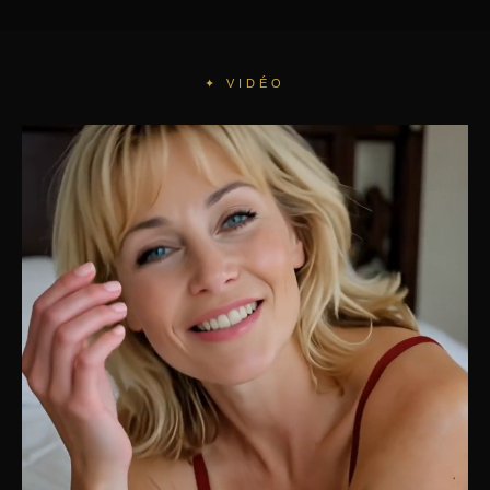
✦ VIDÉO