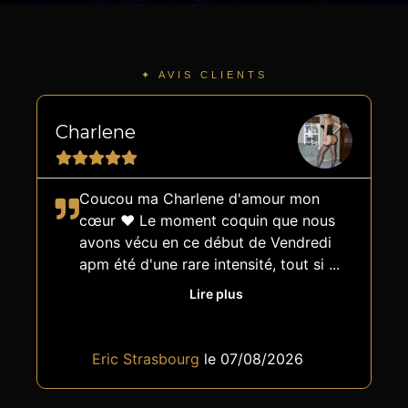
✦ AVIS CLIENTS
Charlene
L
Coucou ma Charlene d'amour mon
cœur ❤️ Le moment coquin que nous
avons vécu en ce début de Vendredi
apm été d'une rare intensité, tout si
...
Lire plus
Eric Strasbourg
le 07/08/2026