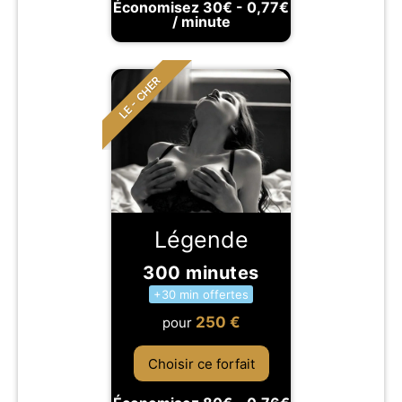
Économisez 30€ - 0,77€
/ minute
LE - CHER
Légende
300 minutes
+30 min offertes
250
€
pour
Choisir ce forfait