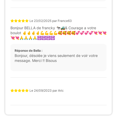
Le
23/02/2025
par
France63
Bonjour BELLA de francky 🐄🚜& Courage a votre
boulot 🤞🤞🤞🤞💪💪💪💪🥰🥰🥰🥰💞💞💞💞💘💘💘
💘💘🙏🙏🙏🙏☮️☮️☮️☮️
Réponse de Bella :
Bonjour, désolée je viens seulement de voir votre
message. Merci !! Bisous
Le
24/09/2023
par
Aric