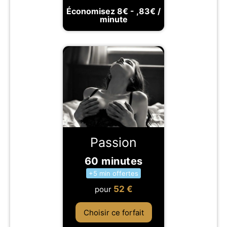
Économisez 8€ - ,83€ /
minute
Passion
60 minutes
+5 min offertes
52
€
pour
Choisir ce forfait