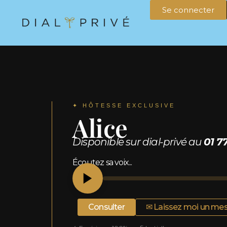
Se connecter
✦ HÔTESSE EXCLUSIVE
Alice
Disponible sur dial-privé au
01 7
Écoutez sa voix...
Consulter
✉ Laissez moi un me