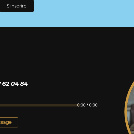
S'inscrire
7 62 04 84
0:00
/
0:00
ssage