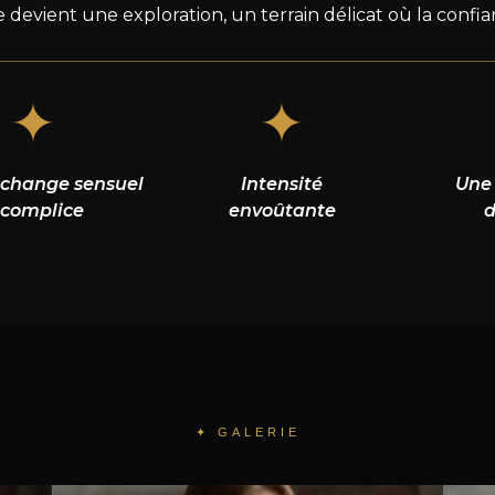
evient une exploration, un terrain délicat où la confian
✦
✦
échange sensuel
Intensité
Une
 complice
envoûtante
d
✦ GALERIE