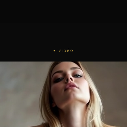
✦ VIDÉO