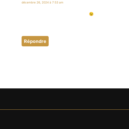
décembre 26, 2024 à 7:53 am
Bonjour Jérémy
Tu m’avais dis que tu ne serais pas là 😉
J’espère que tu as passé un bon réveillon !
Je t’embrasse
Gabrielle
Répondre