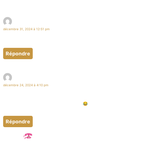
Fred
décembre 31, 2024 à 12:51 pm
Je suis en quête d’une dominatrice sans limites et sans tabous pour
m’humilier et me traiter comme une sous merde.
Répondre
Jeremy
décembre 24, 2024 à 4:10 pm
Bonjour belle cougar
Tu n’étais pas connectée aujourd’hui ?
Après tu vas dire que j’appelle rarement 😂
Passe un bon réveillon
Répondre
Gabrielle