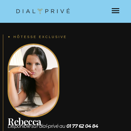
✦ HÔTESSE EXCLUSIVE
Rebecca
Disponible sur dial-privé au
01 77 62 04 84