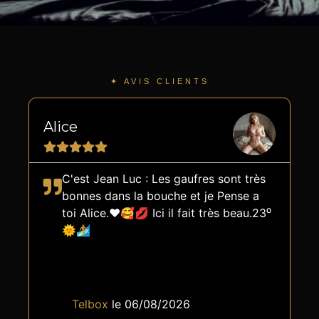
✦ AVIS CLIENTS
Alice
C
C'est Jean Luc : Les gaufres sont très
bonnes dans la bouche et je Pense a
toi Alice.❤️🥰💋 Ici il fait très beau.23⁰
🌞🏄
Telbox
le 06/08/2026