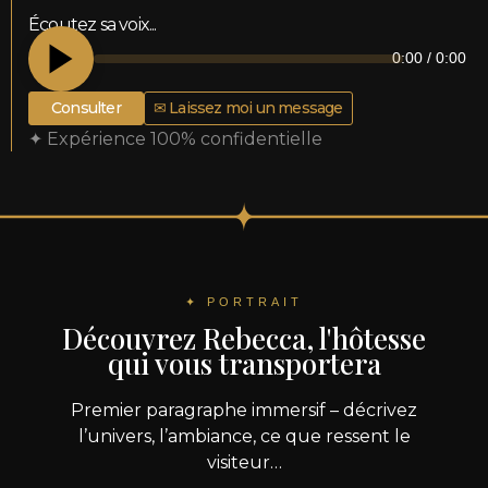
Écoutez sa voix...
0:00
/
0:00
Consulter
✉ Laissez moi un message
✦ Expérience 100% confidentielle
✦ PORTRAIT
Découvrez Rebecca, l'hôtesse
qui vous transportera
Premier paragraphe immersif – décrivez
l’univers, l’ambiance, ce que ressent le
visiteur…