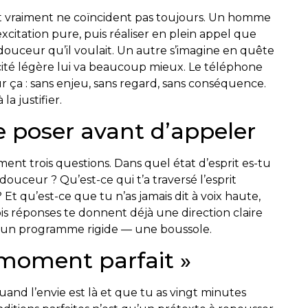
ut vraiment ne coïncident pas toujours. Un homme
citation pure, puis réaliser en plein appel que
 douceur qu’il voulait. Un autre s’imagine en quête
cité légère lui va beaucoup mieux. Le téléphone
r ça : sans enjeu, sans regard, sans conséquence.
la justifier.
te poser avant d’appeler
nt trois questions. Dans quel état d’esprit es-tu
e douceur ? Qu’est-ce qui t’a traversé l’esprit
t qu’est-ce que tu n’as jamais dit à voix haute,
ois réponses te donnent déjà une direction claire
s un programme rigide — une boussole.
 moment parfait »
and l’envie est là et que tu as vingt minutes