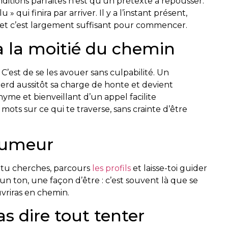
nditions parfaites n’est qu’un prétexte à repousser.
» qui finira par arriver. Il y a l’instant présent,
et c’est largement suffisant pour commencer.
à la moitié du chemin
. C’est de se les avouer sans culpabilité. Un
erd aussitôt sa charge de honte et devient
me et bienveillant d’un appel facilite
ts sur ce qui te traverse, sans crainte d’être
 humeur
e tu cherches, parcours
les profils
et laisse-toi guider
un ton, une façon d’être : c’est souvent là que se
uvriras en chemin.
s dire tout tenter