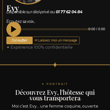
Evy
Disponible sur dial-privé au
01 77 62 04 84
Écoutez sa voix...
0:00
/
0:00
Consulter
✉ Laissez moi un message
✦ Expérience 100% confidentielle
✦ PORTRAIT
Découvrez Evy, l'hôtesse qui
vous transportera
Moi c’est Evy… une femme coquine, ouverte