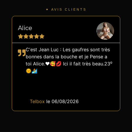
✦ AVIS CLIENTS
Alice
C
C'est Jean Luc : Les gaufres sont très
bonnes dans la bouche et je Pense a
toi Alice.❤️🥰💋 Ici il fait très beau.23⁰
🌞🏄
Telbox
le 06/08/2026