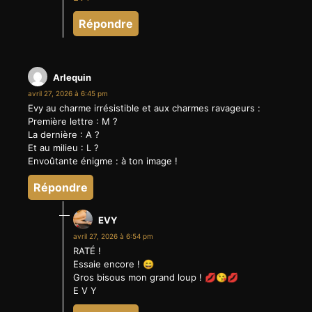
Répondre
Arlequin
avril 27, 2026 à 6:45 pm
Evy au charme irrésistible et aux charmes ravageurs :
Première lettre : M ?
La dernière : A ?
Et au milieu : L ?
Envoûtante énigme : à ton image !
Répondre
EVY
avril 27, 2026 à 6:54 pm
RATÉ !
Essaie encore ! 😄
Gros bisous mon grand loup ! 💋😘💋
E V Y