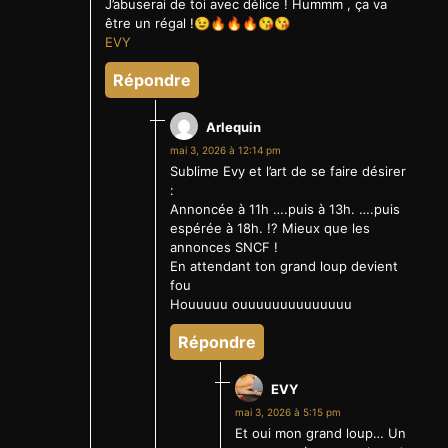
J’abuserai de toi avec délice ! Hummm , ça va
être un régal !😉🔥🔥🔥😘😘
EVY
Répondre
Arlequin
mai 3, 2026 à 12:14 pm
Sublime Evy et l’art de se faire désirer
:
Annoncée à 11h ….puis à 13h. ….puis
espérée à 18h. !? Mieux que les
annonces SNCF !
En attendant ton grand loup devient
fou
Houuuuu ouuuuuuuuuuuuuu
Répondre
EVY
mai 3, 2026 à 5:15 pm
Et oui mon grand loup… Un