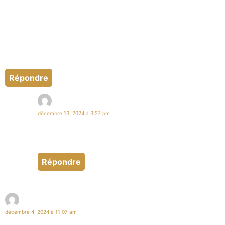
Coucou Toi, les instants avec toi sont toujours aussi magiques , de
la magie rose bien sur celle qui fait du bien qui efface les soucis . La
magie de ton regard, la magie de ton rire et puis bien sur la magie
de tes baisers, la magie de ton corps …. et je ne dévoilerai pas la
suite car la magie c’est aussi du mystère. Passe un très bon week
end , Prend soin de toi, je pense a toi et t’envoie plein de baisers
magiques bien sur.
Répondre
Sabrina
décembre 13, 2024 à 3:27 pm
Une très belle magie existe entre nous deux. Ces
instants secret et précieux sont des moments
inoubliables très très sexy rose!
Répondre
Didier
décembre 4, 2024 à 11:07 am
Bonjour ma petite magicienne préférée, une petite pensée pour toi