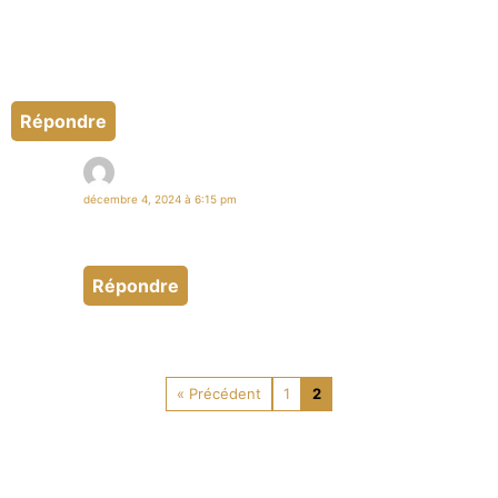
qui est loin de moi par la distance mais toute proche dans mon
esprit . J’aurai a l’instant envie de te serrer dans mes bras et sentir
ton corps chaud contre le mien mais je saurais etre patient et
l’attente rendra le plaisir encore plus fort . A bientot, je t’embrasse
Répondre
Sabrina
décembre 4, 2024 à 6:15 pm
Coucou merci pour ce message tout doux je pense à toi à
bientôt
Répondre
« Précédent
1
2