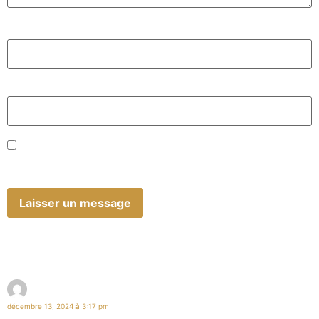
Nom
*
E-mail
*
Enregistrer mon nom, mon e-mail et mon site dans le
navigateur pour mon prochain commentaire.
Didier
décembre 13, 2024 à 3:17 pm