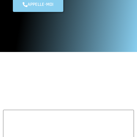
APPELLE-MOI
Votre adresse e-mail ne sera pas publiée.
Les champs
obligatoires sont indiqués avec
*