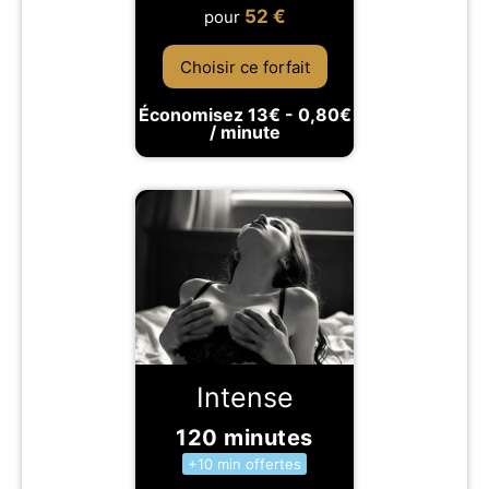
52
€
pour
Choisir ce forfait
Économisez 13€ - 0,80€
/ minute
Intense
120 minutes
+10 min offertes