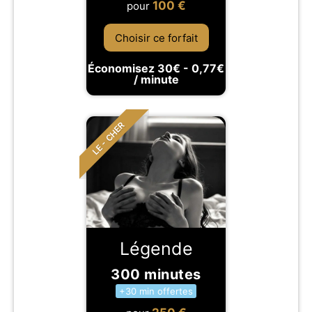
100
€
pour
Choisir ce forfait
Économisez 30€ - 0,77€
/ minute
LE - CHER
Légende
300 minutes
+30 min offertes