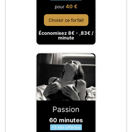
40
€
pour
Choisir ce forfait
Économisez 8€ - ,83€ /
minute
Passion
60 minutes
+5 min offertes