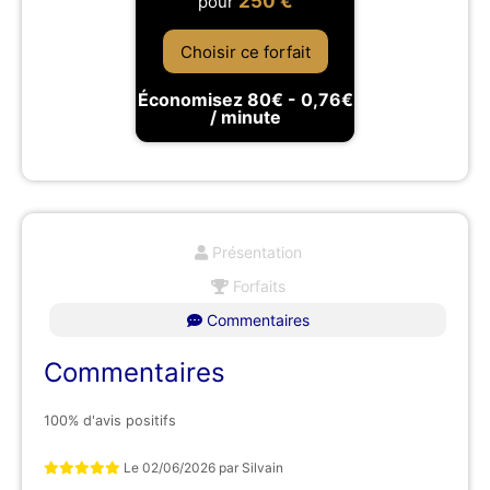
250
€
pour
Choisir ce forfait
Économisez 80€ - 0,76€
/ minute
Présentation
Forfaits
Commentaires
Commentaires
100% d'avis positifs
Le
02/06/2026
par
Silvain