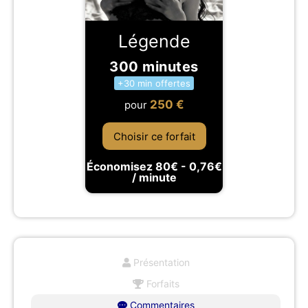
Légende
300 minutes
+30 min offertes
250
€
pour
Choisir ce forfait
Économisez 80€ - 0,76€
/ minute
Présentation
Forfaits
Commentaires