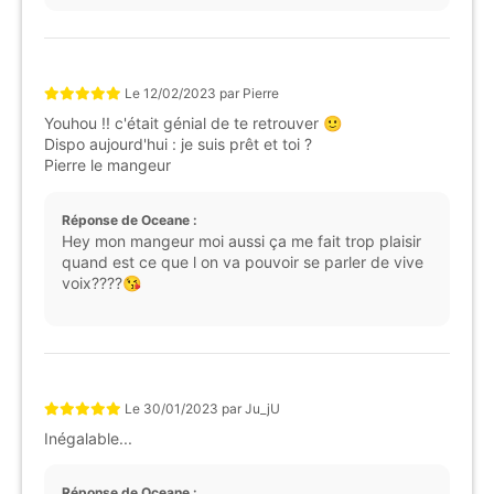
Le
12/02/2023
par
Pierre
Youhou !! c'était génial de te retrouver 🙂
Dispo aujourd'hui : je suis prêt et toi ?
Pierre le mangeur
Réponse de Oceane :
Hey mon mangeur moi aussi ça me fait trop plaisir
quand est ce que l on va pouvoir se parler de vive
voix????😘
Le
30/01/2023
par
Ju_jU
Inégalable...
Réponse de Oceane :