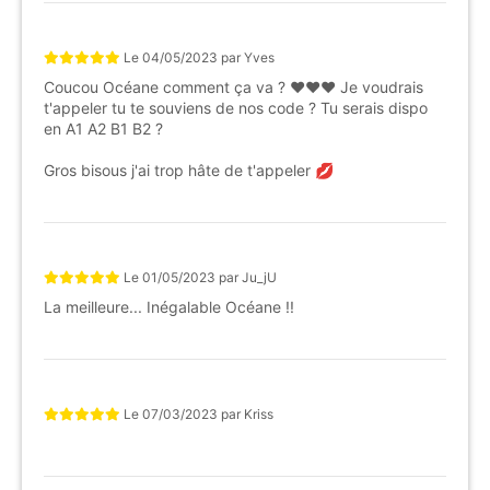
Le
04/05/2023
par
Yves
Coucou Océane comment ça va ? ❤️❤️❤️ Je voudrais
t'appeler tu te souviens de nos code ? Tu serais dispo
en A1 A2 B1 B2 ?
Gros bisous j'ai trop hâte de t'appeler 💋
Le
01/05/2023
par
Ju_jU
La meilleure... Inégalable Océane !!
Le
07/03/2023
par
Kriss